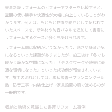
保証やアフターサービスが充実した業者選
書斎新設リフォームのビフォーアフターを比較すると、
定
空間の使い勝手や快適性が大幅に向上していることがわ
リフォーム見積もりの比較と注意点を解説
かります。例えば、もともと物置や納戸として使われて
実績豊富なリフォーム会社の選び方とは
いたスペースを、断熱材や防音パネルを追加して書斎に
補助金を活用した賢い書斎リフォーム術
リフォームするケースが多く見受けられます。
リフォーム補助金の申請手順と注意点
リフォーム前は収納が足りなかったり、寒さや騒音が気
書斎リフォームで使える補助制度の活用法
になるといった課題がありましたが、施工後は「冬でも
工事前に知っておきたい申請条件を解説
暖かく静かな空間になった」「デスクワークや読書に最
補助金を最大限に活かすリフォーム計画
適な環境になった」といった成功例が報告されていま
す。施工の流れとしては、現状調査→プランニング→断
リフォーム費用を抑える補助金利用のコツ
熱・防音工事→内装仕上げ→家具設置の順で進めるのが
自宅の書斎をリフォームで快適に楽しむコツ
一般的です。
リフォームで叶えるオンオフ切り替え可能
な書斎
収納と動線を意識した書斎リフォーム事例
趣味空間としての書斎リフォーム活用術