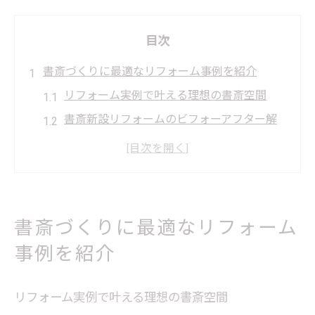
目次
書斎づくりに最適なリフォーム事例を紹介
リフォーム実例で叶える理想の書斎空間
書斎新設リフォームのビフォーアフター解
説
収納と動線を意識した書斎リフォーム事例
断熱対策を強化した最新リフォーム施工例
静かな環境を実現する書斎リフォーム事例
書斎づくりに最適なリフォーム
福島の気候に合う快適な書斎空間を実現
事例を紹介
リフォームで断熱性を高める書斎の作り方
寒冷地に適した書斎リフォームのポイント
リフォーム実例で叶える理想の書斎空間
採光と換気に配慮した快適書斎リフォーム