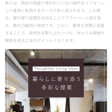
例えば、既存の和室や使われていない納戸をリフォーム
して書斎に転用するケースが多く見られます。この場
合、壁や扉で空間を仕切ることでプライベート感を高
め、集中力維持に有効です。さらに、書斎を窓際に設置
することで、自然光を取り入れつつも、外からの視線や
騒音を遮る工夫がポイントとなります。
リフォームプランを検討する際は、住宅の構造や既存の
間取りを活かしながら、生活動線や家族構成に合わせて
最適な位置を選ぶことが大切です。特に在宅ワークが増
加している現在、長時間快適に過ごせる空間設計が求め
られています。
リフォームでワークスペースを快適に整備
書斎リフォームの際、快適なワークスペース整備には断