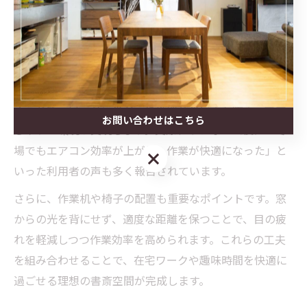
熱性・気密性の向上が欠かせません。福島県いわき市は
冬の寒さが厳しく、冷気や結露対策が重要です。断熱材
の追加や二重窓・断熱サッシへの交換は、室温の安定と
電気代削減につながります。
また、床材や壁材を防音・断熱性能の高いものへ変更す
ることで、足元からの冷えや外部音の侵入を防ぎ、集中
お問い合わせはこちら
しやすい環境が実現します。実際、リフォーム後に「冬
場でもエアコン効率が上がり、作業が快適になった」と
お問い合わせはこちら
いった利用者の声も多く報告されています。
さらに、作業机や椅子の配置も重要なポイントです。窓
からの光を背にせず、適度な距離を保つことで、目の疲
れを軽減しつつ作業効率を高められます。これらの工夫
を組み合わせることで、在宅ワークや趣味時間を快適に
過ごせる理想の書斎空間が完成します。