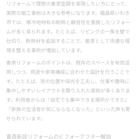
リフォームで理想の書斎空間を実現したい方にとって、
リフォームで防音性を高める書斎空間設計
実際の施工事例は大きな参考になります。福島県いわき
結露対策に有効なリフォーム手法を紹介
市では、寒冷地特有の断熱と静音性を重視したリフォー
リフォームを通じて理想の作業環境へ導く方法
ムが多く見られます。たとえば、リビングの一角を壁で
集中しやすい書斎リフォームの間取り提案
仕切り、断熱材を追加することで、書斎として快適な環
リフォームでワークスペースを快適に整備
境を整える事例が増加しています。
書斎用リフォームで収納力と使いやすさ向
書斎リフォームのポイントは、既存のスペースを有効活
上
用しつつ、用途や家族構成に合わせた設計を行うことで
防音・遮音性を高めるリフォーム技術とは
す。たとえば、窓の位置や採光を工夫し、仕事や趣味に
自然光を活かした書斎リフォームの工夫
集中しやすいレイアウトを取り入れた実例が多くありま
す。利用者からは「自宅でも集中できる場所ができた」
安心して任せる書斎リフォームの選び方
「家族の生活音が気にならなくなった」といった声も寄
信頼できるリフォーム業者の見極め方
せられています。
書斎リフォームで重視すべき打合せポイン
ト
書斎新設リフォームのビフォーアフター解説