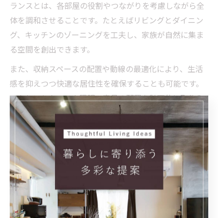
ランスとは、各部屋の役割やつながりを考慮しながら全
体を調和させることです。たとえばリビングとダイニン
グ、キッチンのゾーニングを工夫し、家族が自然に集ま
る空間を創出できます。
また、収納スペースの配置や動線の最適化により、生活
感を抑えつつ快適な居住性を確保することも可能です。
アクセントクロスや照明、家具の配置を計画的に取り入
れることで、空間全体にリズムやメリハリが生まれま
す。
空間バランスを整えるためには、全体像を把握しながら
細部まで配慮した設計が不可欠です。プロの視点と家族
の意見を融合させてプランニングを進めることで、満足
度の高いリフォームが実現できるでしょう。