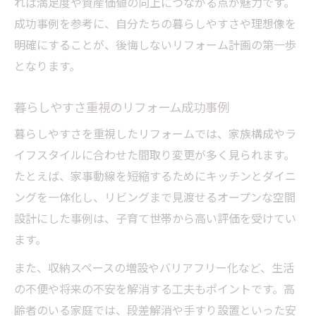
れば満足度や資産価値の向上につながる点が魅力です。
納得できる費用相場の見極めポイント
成功事例を参考に、自分たちの暮らしやすさや理想像を
リフォーム費用相場のチェック方法
明確にすることが、後悔しないリフォーム計画の第一歩
トータルデザインの費用目安を解説
となります。
見積もりで押さえたいリフォーム費用
暮らしやすさ重視のリフォーム成功事例
費用と内容のバランスを見極めるコツ
暮らしやすさを重視したリフォームでは、家族構成やラ
リフォーム予算を上手に立てる方法
イフスタイルに合わせた間取り変更が多く見られます。
暮らしを豊かにするリフォーム成功体験
たとえば、家事動線を短縮するためにキッチンとダイニ
リフォームで変わった暮らしの実例
ングを一体化し、リビングまで見渡せるオープンな空間
トータルデザインが生む快適空間の体験談
設計にした事例は、子育て世帯から高い評価を受けてい
機能性アップを実感したリフォーム事例
ます。
リフォーム後の満足度が高い理由とは
また、収納スペースの増設やバリアフリー化など、生活
豊かな暮らしを叶えるリフォームの工夫
の不便や将来の不安を解消する工夫もポイントです。高
齢者のいる家庭では、段差解消や手すり設置といった安