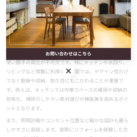
機能美を高めるリフォームの進
め方
リフォームで機能美を実現するコツ
リフォームで機能美を実現するには、見た目の美しさと
お問い合わせはこちら
使い勝手の両立が不可欠です。特にキッチンや水回り、
お問い合わせはこちら
リビングなど頻繁に利用する空間では、デザイン性だけ
でなく動線や収納、耐久性にもこだわることが重要で
す。例えば、キッチンでは作業スペースの確保や収納の
効率化、掃除のしやすい素材選びが機能美を高めるポイ
ントとなります。
また、照明計画やコンセント位置など細かな設計も暮ら
しやすさに直結します。実際にリフォームを経験した方