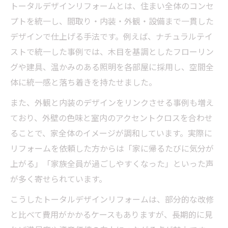
トータルデザインリフォームとは、住まい全体のコンセ
リフォームで実現できる空間バランス
プトを統一し、間取り・内装・外観・設備まで一貫した
機能美を高めるリフォームの進め方
デザインで仕上げる手法です。例えば、ナチュラルテイ
リフォームで機能美を実現するコツ
ストで統一した事例では、木目を基調としたフローリン
トータルデザイン視点で進める方法
グや建具、温かみのある照明を各部屋に採用し、空間全
体に統一感と落ち着きを持たせました。
リフォーム計画のポイントと注意点
暮らしやすさ追求のリフォーム手順
また、外観と内装のデザインをリンクさせる事例も増え
デザイン性向上のためのリフォーム案
ており、外壁の色味と室内のアクセントクロスを合わせ
ることで、家全体のイメージが調和しています。実際に
失敗しないためのデザイン選びのコツ
リフォームを依頼した方からは「家に帰るたびに気分が
リフォームで後悔しないデザイン選び
上がる」「家族全員が過ごしやすくなった」といった声
トータルデザイン成功のポイント解説
が多く寄せられています。
プロに相談するリフォームの進め方
こうしたトータルデザインリフォームは、部分的な改修
リフォーム業者選びの注意点と比較
と比べて費用がかかるケースもありますが、長期的に見
理想の住まいへ導くデザインの選択術