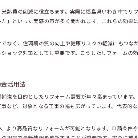
いわき市の補助金活用で賢く工事を進める
、光熱費の削減に役立ちます。実際に福島県いわき市でリ
リフォーム補助金の賢い選び方と申請の流れ
った」といった実感の声が多く聞かれます。これらの効果
福島県の2026年度リフォーム補助金最新情報
補助金制度を利用したリフォームの成功事例
けでなく、住環境の質の向上や健康リスクの軽減にもつな
自己負担を抑えるための補助金活用術
トショック対策としても重要です。こうしたリフォームの
いわき市で補助金対象となるリフォーム工事
断熱や省エネに強いリフォーム術とは
リフォームで叶える断熱と省エネの効果的対策
助金活用法
省エネ性能を高めるリフォームのポイント解説
震補強を目的としたリフォーム需要が年々高まっています
断熱リフォームのメリットと補助金活用例
工事など、対象となる工事の幅も広がっています。代表的
リフォームで快適な室内環境を手に入れる方法
省エネ工事に強いリフォーム会社の選び方
つ、より高品質なリフォームが可能となります。申請条件
補助金申請を成功させるための秘訣