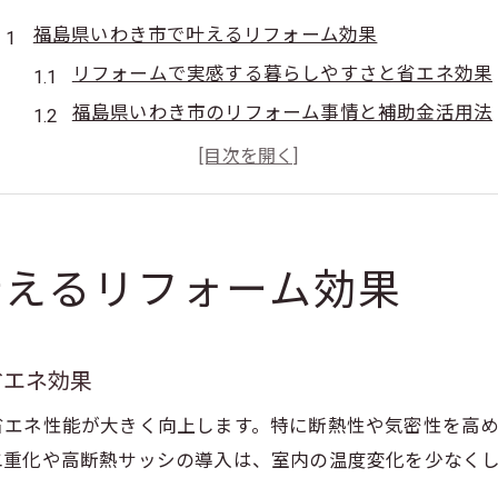
福島県いわき市で叶えるリフォーム効果
リフォームで実感する暮らしやすさと省エネ効果
福島県いわき市のリフォーム事情と補助金活用法
断熱や耐震リフォームの効果的な選び方
リフォームの効果を最大化する計画の立て方
いわき市でリフォームする際の注意点と工夫
住まい改善に効くリフォームの知恵
叶えるリフォーム効果
リフォームで住み心地が変わる理由と実例紹介
費用対効果を高めるリフォームのアイデア集
省エネ効果
快適な住まいを実現するリフォームの工夫
リフォームの知恵で空き家も有効活用
省エネ性能が大きく向上します。特に断熱性や気密性を高
二重化や高断熱サッシの導入は、室内の温度変化を少なく
長く住むためのメンテナンスとリフォーム術