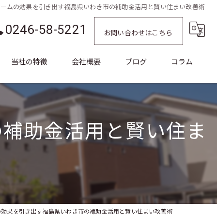
ォームの効果を引き出す福島県いわき市の補助金活用と賢い住まい改善術
0246-58-5221
お問い合わせはこちら
当社の特徴
会社概要
ブログ
コラム
塗装
水回り
の補助金活用と賢い住ま
外構
リノベーション
バリアフリー
の効果を引き出す福島県いわき市の補助金活用と賢い住まい改善術