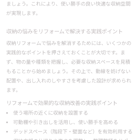
学ぶ
ましょう。これにより、使い勝手の良い快適な収納空間
が実現します。
リフォーム事例から分かる収納改善の工夫
とは
収納の悩みをリフォームで解決する実践ポイント
リフォーム経験者が語る収納の使い勝手向
収納リフォームで悩みを解消するためには、いくつかの
上策
実践的なポイントを押さえておくことが大切です。ま
すっきり暮らす収納設計のポイント
ず、物の量や種類を把握し、必要な収納スペースを見積
リフォームで実現するすっきり収納設計の
もることから始めましょう。その上で、動線を妨げない
極意
配置や、出し入れのしやすさを考慮した設計が求められ
収納リフォームで叶える整った住まいの工
ます。
夫
リフォームで効果的な収納改善の実践ポイント
すっきり見せる収納リフォーム設計のコツ
使う場所の近くに収納を設置する
紹介
可動棚や引き出しを活用し、使い勝手を高める
リフォームによる収納計画でモノが片付く
デッドスペース（階段下・壁面など）を有効利用する
暮らし