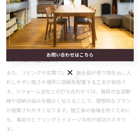
使いやすさ重視の収納リフォーム成功の秘訣
収納リフォームを成功させるためには、使いやすさを最
優先に考えることが重要です。そのためには、動線や家
族の生活リズム、よく使う物の位置を意識した設計が求
められます。例えば、キッチンでは調理器具や調味料を
取り出しやすい引き出し収納に変更することで、作業効
お問い合わせはこちら
率が大幅に向上します。
お問い合わせはこちら
また、リビングや玄関では、家族全員が使う物を出し入
れしやすい高さや場所に収納を配置する工夫が有効で
す。リフォーム会社との打ち合わせでは、普段の生活動
線や収納の悩みを細かく伝えることで、理想的なプラン
が提案されやすくなります。施工後の後悔を防ぐために
も、事前のヒアリングとイメージ共有が成功のカギで
す。