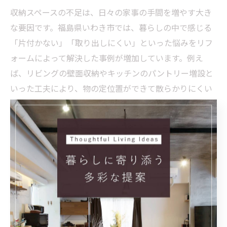
収納スペースの不足は、日々の家事の手間を増やす大き
な要因です。福島県いわき市では、暮らしの中で感じる
「片付かない」「取り出しにくい」といった悩みをリフ
ォームによって解決した事例が増加しています。例え
ば、リビングの壁面収納やキッチンのパントリー増設と
いった工夫により、物の定位置ができて散らかりにくい
環境が実現します。
実際に、いわき市で施工された事例では、クローゼット
の奥行きや棚の高さを家族構成や生活スタイルに合わせ
てカスタマイズしたことで、収納効率が格段にアップし
ました。リフォームを依頼する際は、「どこに」「何
を」「どのくらい」収納したいかを具体的に伝えること
が、満足度の高い結果を生むポイントです。