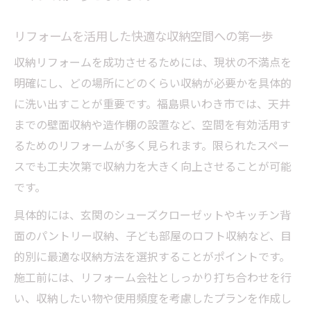
使いやすさ重視の収納リフォーム成功の秘
訣
リフォームを活用した快適な収納空間への第一歩
リフォームによる収納改善で家事動線も最
収納リフォームを成功させるためには、現状の不満点を
適化
明確にし、どの場所にどのくらい収納が必要かを具体的
家事効率アップを狙うリフォームポイント
に洗い出すことが重要です。福島県いわき市では、天井
紹介
までの壁面収納や造作棚の設置など、空間を有効活用す
リフォーム後の家事ストレス軽減実感エピ
るためのリフォームが多く見られます。限られたスペー
ソード
スでも工夫次第で収納力を大きく向上させることが可能
使い勝手改善リフォームの事例紹介
です。
リフォームで収納不足を解消した事例を解
具体的には、玄関のシューズクローゼットやキッチン背
説
面のパントリー収納、子ども部屋のロフト収納など、目
使い勝手を重視したリフォームのポイント
的別に最適な収納方法を選択することがポイントです。
紹介
施工前には、リフォーム会社としっかり打ち合わせを行
収納リフォームのビフォーアフター事例に
い、収納したい物や使用頻度を考慮したプランを作成し