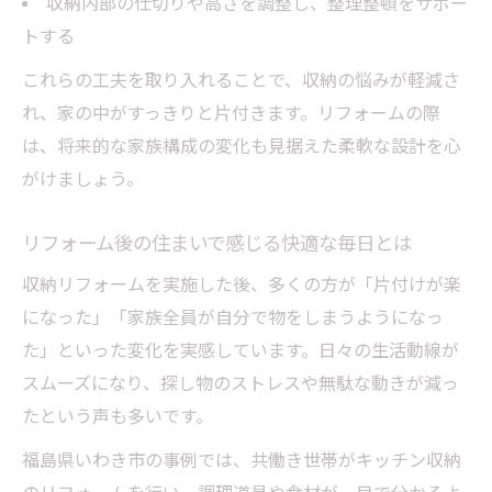
収納内部の仕切りや高さを調整し、整理整頓をサポー
収納リフォームで快適な空間を手に入れる
トする
方法
これらの工夫を取り入れることで、収納の悩みが軽減さ
収納リフォーム費用の目安と注意点
れ、家の中がすっきりと片付きます。リフォームの際
収納リフォームの費用相場と賢い予算の組
は、将来的な家族構成の変化も見据えた柔軟な設計を心
み方
がけましょう。
リフォーム費用の内訳と見積もり時の注意
点
リフォーム後の住まいで感じる快適な毎日とは
収納リフォームで失敗しない費用計画のコ
収納リフォームを実施した後、多くの方が「片付けが楽
ツ
になった」「家族全員が自分で物をしまうようになっ
事例から見る収納リフォーム費用の考え方
た」といった変化を実感しています。日々の生活動線が
リフォーム費用を抑えつつ満足の収納改善
スムーズになり、探し物のストレスや無駄な動きが減っ
法
たという声も多いです。
福島県いわき市の事例では、共働き世帯がキッチン収納