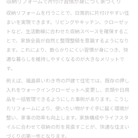
るか
収納リフォームで片付け習慣が身につく家づくり
片付けやすさ実現する間取りの工夫
収納リフォームを行うことで、日常的に片付けやすい住
リフォームで叶える片付けやすい間取り設
まいを実現できます。リビングやキッチン、クローゼッ
計法
トなど、生活動線に合わせた収納スペースを確保するこ
とで、家族全員が自然と整理整頓を意識するようになり
生活動線を考慮した収納リフォームのコツ
ます。これにより、散らかりにくい習慣が身につき、快
間取り変更と収納リフォームの効果的な組
適な暮らしを維持しやすくなるのが大きなメリットで
み合わせ
す。
リフォームで家事効率が上がる収納配置の
例えば、福島県いわき市の戸建て住宅では、既存の押し
ポイント
入れをウォークインクローゼットへ変更し、衣類や日用
収納リフォームがもたらす動線の変化を解
品を一括管理できるようにした事例があります。こうし
説
たリフォームにより、使いたい物がすぐ手に届く環境が
家事効率アップへ収納改革を考える
整い、家事の効率も向上します。家族構成やライフスタ
リフォームで家事の負担を減らす収納改革
イルに合わせて収納の形を見直すことが、快適な住まい
事例
づくりの第一歩となります。