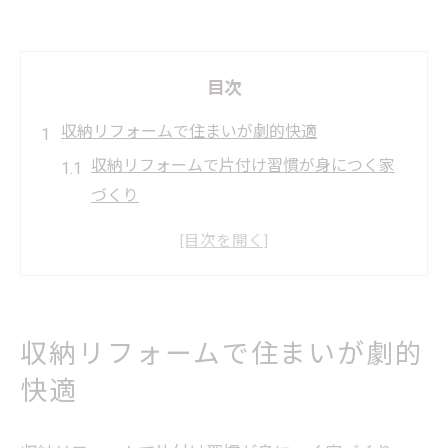
目次
収納リフォームで住まいが劇的快適
収納リフォームで片付け習慣が身につく家
づくり
リフォームを活用した快適な収納空間への
第一歩
収納の悩みをリフォームで解決する実践ポ
イント
収納リフォームで住まいが劇的
リフォーム後の住まいで感じる快適な毎日
快適
とは
今ある収納の不満はリフォームでどう変わ