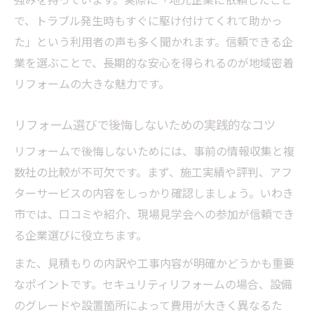
強みを持っています。実際に「地元企業に依頼したこと
信頼できるリフォーム選びで安全を手に入れる
で、トラブル発生時もすぐに駆け付けてくれて助かっ
信頼できるリフォーム業者の選び方とは
た」という利用者の声も多く聞かれます。信頼できる企
安心を重視したリフォーム会社の見極め方
業を選ぶことで、長期的な安心を得られるのが地域密着
リフォームの大きな魅力です。
リフォームで安全性を確保するための注意
点
リフォーム選びで後悔しないための実践的なコツ
適切なリフォーム選びがもたらす安心感
リフォームで後悔しないためには、事前の情報収集と複
業者比較で分かるリフォームの信頼性とは
数社の比較が不可欠です。まず、施工実績や評判、アフ
ターサービスの内容をしっかり確認しましょう。いわき
市では、口コミや紹介、現場見学会への参加が信頼でき
る企業選びに役立ちます。
また、見積もりの内訳や工事内容が明確かどうかも重要
なポイントです。セキュリティリフォームの場合、設備
のグレードや設置箇所によって費用が大きく異なるた