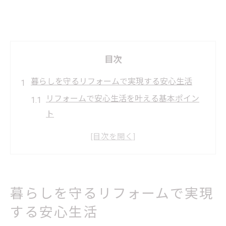
目次
暮らしを守るリフォームで実現する安心生活
リフォームで安心生活を叶える基本ポイン
ト
暮らしを守るリフォームの最新セキュリテ
ィ対策
地域密着リフォームで手に入る暮らしの安
心感
暮らしを守るリフォームで実現
リフォーム選びで後悔しないための実践的
する安心生活
なコツ