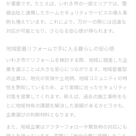
コツ
が重要です。たとえば、いわき市の一部エリアでは、警
住まいの安心感を高めるリフォームの役割
備会社と連携したホームセキュリティサービスの導入事
とは
例も増えています。これにより、万が一の際には迅速な
対応が可能となり、さらなる安心感が得られます。
リフォームで防犯・安全性を強化する方法
暮らしを守るリフォームの活用術を徹底解
地域密着リフォームで手に入る暮らしの安心感
説
いわき市でリフォームを検討する際、地域に根差した企
新しい生活様式とリフォームの役割を徹底解説
業を選ぶことは大きな安心につながります。地域密着型
新生活様式に対応したリフォームの最前線
の企業は、地元の気候や土地柄、地域コミュニティの特
暮らしを快適にするリフォームの工夫と効
性を熟知しているため、より実情に合ったセキュリティ
果
対策を提案してくれます。例えば、過去の施工事例をも
リフォームで叶える柔軟な住まいづくりの
とに地域特有の課題を解決した実績があるかどうかも、
方法
企業選びの判断材料となります。
アフターコロナ時代のリフォームの在り方
また、地域企業はアフターフォローや緊急時の対応にも
リフォームが支える新しい住まいの常識