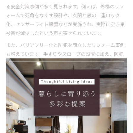
る安全対策事例が多く見られます。例えば、外構のリフ
ォームで死角をなくす設計や、玄関と窓の二重ロック
化、センサーライト設置などが実施され、実際に空き巣
被害が減少したという声も寄せられています。
また、バリアフリー化と防犯を両立したリフォーム事例
も増えています。手すりやスロープの設置に加え、防犯
カメラやインターホンのカメラ強化を行い、高齢者や子
育て世帯がより安心して暮らせる環境が整備されていま
す。実際に利用した方からは「防犯面が強化されて家族
全員が安心できるようになった」といった感想が聞かれ
ます。
地域の安全意識向上のためには、リフォーム事例を積極
的に共有し、周囲と連携して防犯対策を進めることが大
切です。信頼できるリフォーム企業と協力し、住まいの