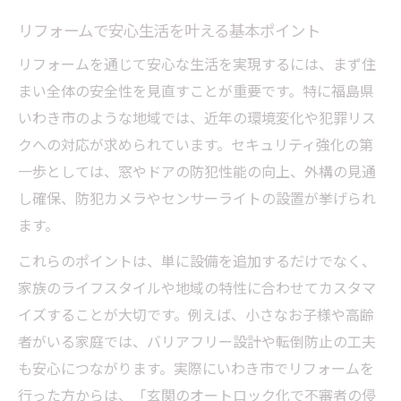
リフォームがもたらす快適な住まいの条件
とは
リフォームで安心生活を叶える基本ポイント
セキュリティ重視の住まいづくり最前線
リフォームを通じて安心な生活を実現するには、まず住
最新リフォームで実現するセキュリティ強
まい全体の安全性を見直すことが重要です。特に福島県
化術
いわき市のような地域では、近年の環境変化や犯罪リス
クへの対応が求められています。セキュリティ強化の第
安心を高める住まいづくりのリフォーム手
一歩としては、窓やドアの防犯性能の向上、外構の見通
法
し確保、防犯カメラやセンサーライトの設置が挙げられ
暮らしを守るためのセキュリティ設計とリ
ます。
フォーム
これらのポイントは、単に設備を追加するだけでなく、
リフォームで防犯意識を高める具体的な工
家族のライフスタイルや地域の特性に合わせてカスタマ
夫
イズすることが大切です。例えば、小さなお子様や高齢
地域の安全を支える住まいのリフォーム事
者がいる家庭では、バリアフリー設計や転倒防止の工夫
例
も安心につながります。実際にいわき市でリフォームを
福島県いわき市における住環境向上の秘訣
行った方からは、「玄関のオートロック化で不審者の侵