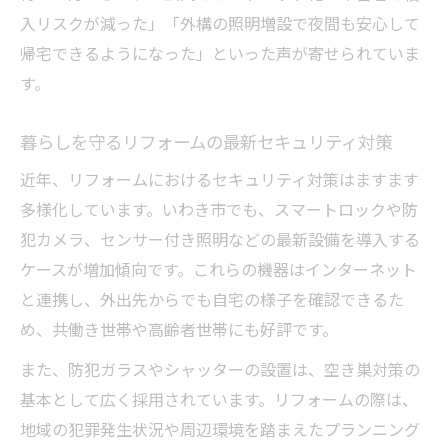
リフォームで叶えるいわき市の快適住環境
入リスクが減った」「外構の照明増設で夜間も安心して
づくり
帰宅できるようになった」といった声が寄せられていま
住環境向上のためのリフォーム活用ポイン
す。
ト
地域特性を活かしたリフォームの工夫と実
暮らしを守るリフォームの最新セキュリティ対策
例
近年、リフォームにおけるセキュリティ対策はますます
いわき市の住宅事情とリフォームの最新傾
多様化しています。いわき市でも、スマートロックや防
向
犯カメラ、センサー付き照明などの最新設備を導入する
地域密着型リフォームで安心を手に入れる
ケースが増加傾向です。これらの機器はインターネット
方法
と連携し、外出先からでも自宅の様子を確認できるた
安心を追求するならリフォーム活用が鍵
め、共働き世帯や高齢者世帯にも好評です。
安心を追求する住まいに不可欠なリフォー
また、防犯ガラスやシャッターの設置は、空き巣対策の
ム選び
基本として広く採用されています。リフォームの際は、
リフォーム活用で安全な住生活を実現する
地域の犯罪発生状況や周辺環境を踏まえたプランニング