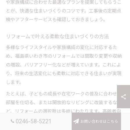
や家族構成に合わせた最適なプランを提案してもらうこ
とが、快適な住まいづくりのコツです。工事後の定期点
検やアフターサービスも確認しておきましょう。
リフォームで叶える柔軟な住まいづくりの方法
多様なライフスタイルや家族構成の変化に対応するた
め、福島県いわき市のリフォームでは間取り変更や収納
の増設、バリアフリー化などが増えています。これによ
り、将来の生活変化にも柔軟に対応できる住まいが実現
します。
たとえば、子どもの成長や在宅ワークの普及に合わせて
部屋を仕切る、または開放的なリビングに改装するな
ど、リフォームの選択肢は多岐にわたります。高齢者向
けには手すりの設置や段差解消など、安全面を重視した
0246-58-5221
お問い合わせはこちら
施工も重要です。