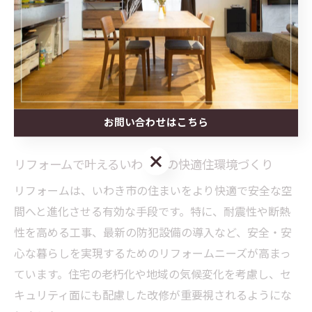
安全性と快適性を両立させた住環境づくりを目指しまし
ょう。
福島県いわき市における住環境
向上の秘訣
お問い合わせはこちら
お問い合わせはこちら
リフォームで叶えるいわき市の快適住環境づくり
リフォームは、いわき市の住まいをより快適で安全な空
間へと進化させる有効な手段です。特に、耐震性や断熱
性を高める工事、最新の防犯設備の導入など、安全・安
心な暮らしを実現するためのリフォームニーズが高まっ
ています。住宅の老朽化や地域の気候変化を考慮し、セ
キュリティ面にも配慮した改修が重要視されるようにな