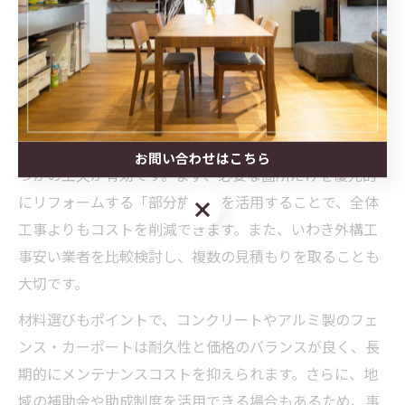
料相談や現地調査を活用し、自宅に合った最適な外構プ
ランを見つけることが、満足度の高いリフォームへの近
道です。
費用を抑えたエクステリア工事の工夫術
エクステリアリフォームの費用を抑えるためには、いく
お問い合わせはこちら
つかの工夫が有効です。まず、必要な箇所だけを優先的
にリフォームする「部分施工」を活用することで、全体
お問い合わせはこちら
工事よりもコストを削減できます。また、いわき外構工
事安い業者を比較検討し、複数の見積もりを取ることも
大切です。
材料選びもポイントで、コンクリートやアルミ製のフェ
ンス・カーポートは耐久性と価格のバランスが良く、長
期的にメンテナンスコストを抑えられます。さらに、地
域の補助金や助成制度を活用できる場合もあるため、事