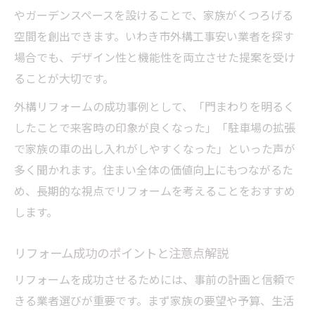
リフォームのプロがすすめる外構安全ポイ
やガーデンスペースを設けることで、家族がくつろげる
ント
空間を創出できます。いわき市外構工事安い業者を探す
安心できる住まいづくりをリフォームで実
場合でも、デザイン性と機能性を両立させた提案を受け
現
ることが大切です。
費用とデザインで失敗しない外構計画
外構リフォームの成功事例として、「門まわりを明るく
リフォームで賢く費用を抑える外構計画法
したことで来客時の印象が良くなった」「駐車場の拡張
デザインとコストのバランス重視のリフォ
で家族の車の出し入れがしやすくなった」といった声が
ーム
多く聞かれます。住まい全体の価値向上にもつながるた
理想の外構リフォーム費用相場と目安を解
め、長期的な視点でリフォームを考えることをおすすめ
説
します。
リフォームの見積もり比較で失敗を防ぐコ
リフォーム成功のポイントと注意点解説
ツ
後悔しないためのリフォーム業者選びポイ
リフォームを成功させるためには、事前の計画と信頼で
ント
きる業者選びが重要です。まず家族の要望や予算、生活