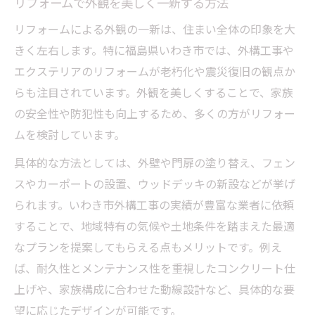
リフォームで外観を美しく一新する方法
ト
リフォームによる外観の一新は、住まい全体の印象を大
リフォーム事例から学ぶ理想の外構づくり
きく左右します。特に福島県いわき市では、外構工事や
費用を抑えたエクステリア工事の工夫術
エクステリアのリフォームが老朽化や震災復旧の観点か
外構リフォームなら利便性も安心も両立
らも注目されています。外観を美しくすることで、家族
リフォームで叶える安心と使いやすさの両
の安全性や防犯性も向上するため、多くの方がリフォー
立
ムを検討しています。
防犯性アップも外構リフォームの大切な要
具体的な方法としては、外壁や門扉の塗り替え、フェン
素
スやカーポートの設置、ウッドデッキの新設などが挙げ
リフォーム後のメンテナンスも簡単にする
られます。いわき市外構工事の実績が豊富な業者に依頼
コツ
することで、地域特有の気候や土地条件を踏まえた最適
利便性と美観を兼ね備えた外構のリフォー
なプランを提案してもらえる点もメリットです。例え
ム術
ば、耐久性とメンテナンス性を重視したコンクリート仕
口コミで選ぶ安心のリフォーム業者とは
上げや、家族構成に合わせた動線設計など、具体的な要
望に応じたデザインが可能です。
美観と機能を高めるリフォームの選び方