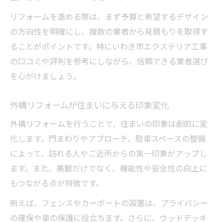
リフォームで美観を保つための工夫と選択
リフォームを進める際は、まず予算と希望するデザイン
肢
の方向性を明確にし、複数の業者から見積もりを取得す
ることがポイントです。特にいわき市エクステリア工事
機能性重視のエクステリアリフォーム提案
の口コミや評判を参考にしながら、信頼できる業者選び
リフォーム業者選びで重視すべきポイント
を心がけましょう。
デザインと機能を両立するリフォーム事例
集
外構リフォームが住まいに与える印象変化
予算内で叶う美観アップのリフォーム術
外構リフォームを行うことで、住まいの印象は劇的に変
家族の安全を守るエクステリア実践法
化します。門まわりやアプローチ、駐車スペースの整備
リフォームで実現する家族の安全確保
によって、訪れる人やご近所からの第一印象がアップし
エクステリア工事で防犯対策を徹底する方
ます。また、美観だけでなく、機能性や安全性の向上に
法
もつながる点が特徴です。
安全性を高めるフェンスと門扉のリフォー
例えば、フェンスやカーポートの設置は、プライバシー
ム
の確保や車の保護に役立ちます。さらに、ウッドデッキ