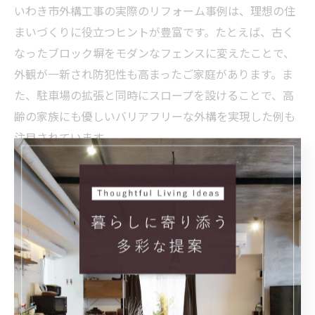
いわき市外構工事の実際のリフォーム事例は、理想の住
まいづくりに役立つヒントが豊富です。たとえば、古く
なったブロック塀をモダンなフェンスに変えたことで、
外観が一新され防犯性も高まったご家庭があります。ま
た、駐車場の拡張と同時にスロープを設けることで、高
齢の家族にも優しいバリアフリーな外構を実現した例も
注目されています。
成功事例の共通点は、家族の要望をしっかりヒアリング
し、ライフスタイルに合わせたオーダーメイドのプラン
を選択している点です。反対に、予算やデザインを十分
に検討せずに進めた場合、後から使い勝手に不満が出る
こともあるため注意が必要です。
リフォーム事例を参考にする際は、業者の提案力や施工
実績、アフターフォロー体制もチェックしましょう。無