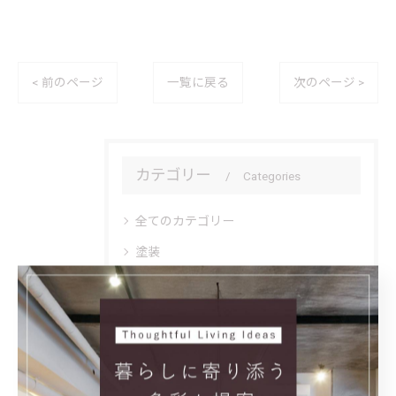
< 前のページ
一覧に戻る
次のページ >
カテゴリー
Categories
全てのカテゴリー
塗装
水回り
外構
リノベーション
バリアフリー