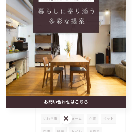
2026/04/14
本日、イオンモールいわき小名浜2階マリンコートにて、福祉用具...
2026/04/08
４月14日（火曜日）10：00より、イオンモールいわき小名浜...
タグ
お問い合わせはこちら
Tags
お問い合わせはこちら
いわき市
リフォーム
介護
ペット
玄関
段差
トイレ
お風呂