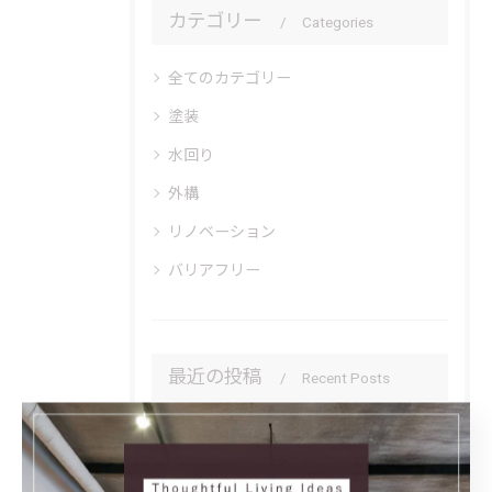
カテゴリー
Categories
全てのカテゴリー
塗装
水回り
外構
リノベーション
バリアフリー
最近の投稿
Recent Posts
2026/07/18
先日、高齢者虐待防止・身体拘束等の適正化推進および、感染症対...